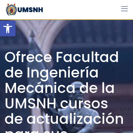
Skip
to
content
Open toolbar
Ofrece Facultad
de Ingeniería
Mecánica de la
UMSNH cursos
de actualización