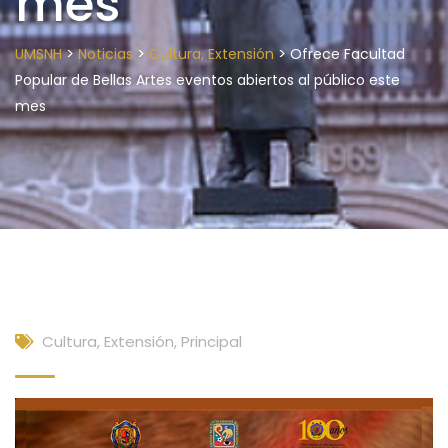
mes
>
>
>
UMSNH
Noticias
Cultura, Extensión
Ofrece Facultad
Popular de Bellas Artes eventos abiertos al público este
mes
Cultura, Extensión
,
Principal