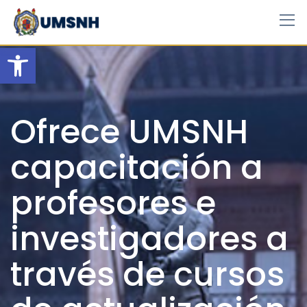
Skip
to
content
Open toolbar
Ofrece UMSNH
capacitación a
profesores e
investigadores a
través de cursos