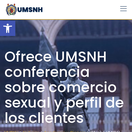
Skip
to
content
Open toolbar
Ofrece UMSNH
conferencia
sobre comercio
sexual y perfil de
los clientes