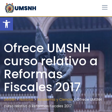
Skip
to
content
Open toolbar
Ofrece UMSNH
curso relativo a
Reformas
Fiscales 2017
>
>
>
UMSNH
Noticias
Academia y Ciencia
Ofrece UMSNH
curso relativo a Reformas Fiscales 2017