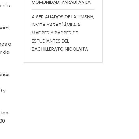
COMUNIDAD: YARABÍ ÁVILA
oras.
A SER ALIADOS DE LA UMSNH,
INVITA YARABÍ ÁVILA A
para
MADRES Y PADRES DE
ESTUDIANTES DEL
nes a
BACHILLERATO NICOLAITA
ir de
 años
0 y
ntes
:00