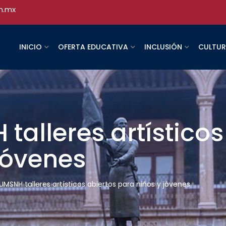
h.mx
INICIO
OFERTA EDUCATIVA
INCLUSIÓN
CULTU
talleres artísticos
jóvenes
MSNH talleres artísticos abiertos para niños y jóvenes