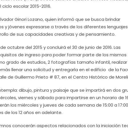
 ciclo escolar 2015-2016.
Salvador Ginori Lozano, quien informó que se busca brindar
ños y jóvenes expresarse a través de los diferentes lenguajes
rrollo de sus capacidades creativas y de pensamiento.
 de octubre del 2015 y concluirá el 30 de junio de 2016. Las
requisitos de ingreso para poder formar parte de los mismos 
mo grado de estudios, 2 fotografías tamaño infantil, realizar
s llenar una solicitud y entregarla en el edificio de la Fac
lle de Guillermo Prieto # 87, en el Centro Histórico de Moreli
templa: dibujo, pintura y paisaje que se impartirá en dos gr
miércoles, viernes y sábado para impartirse en un horario de 1
s serán los miércoles y jueves de cada semana de 15:00 a 17:0
s de los 12 años en adelante.
umnos conocerán aspectos relacionados con la iniciación tea