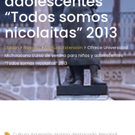
adolescentes
“Todos somos
nicolaitas” 2013
>
>
>
UMSNH
Noticias
Cultura, Extensión
Ofrece Universidad
Michoacana curso de verano para niños y adolescentes
“Todos somos nicolaitas” 2013
Cultura, Extensión
,
Noticia destacada
,
Principal