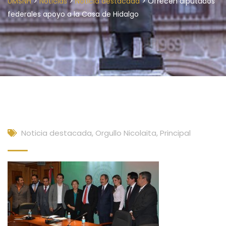
>
>
>
UMSNH
Noticias
Noticia destacada
Ofrecen diputados
federales apoyo a la Casa de Hidalgo
Noticia destacada
,
Orgullo Nicolaita
,
Principal