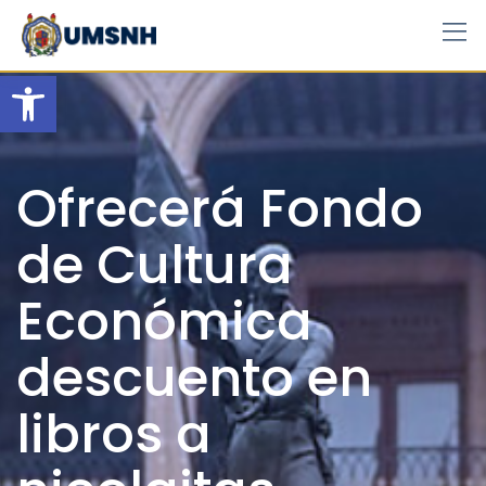
Skip
to
content
Open toolbar
Ofrecerá Fondo
de Cultura
Económica
descuento en
libros a