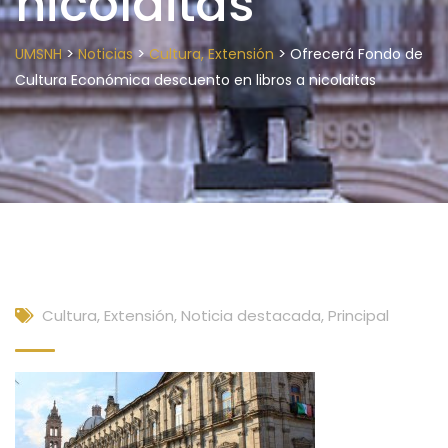
nicolaitas
>
>
>
UMSNH
Noticias
Cultura, Extensión
Ofrecerá Fondo de
Cultura Económica descuento en libros a nicolaitas
Cultura, Extensión
,
Noticia destacada
,
Principal