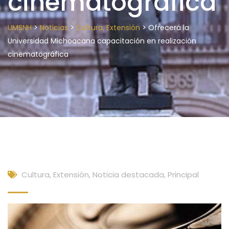
cinematográfica
>
>
>
UMSNH
Noticias
Cultura, Extensión
Ofrecerá la
Universidad Michoacana capacitación en realización
cinematográfica
Cultura, Extensión
,
Noticia destacada
,
Principal