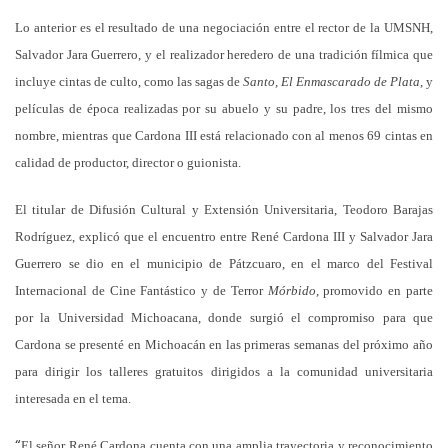
Lo anterior es el resultado de una negociación entre el rector de la UMSNH,
Salvador Jara Guerrero, y el realizador heredero de una tradición fílmica que
incluye cintas de culto, como las sagas de
Santo, El Enmascarado de Plata
, y
películas de época realizadas por su abuelo y su padre, los tres del mismo
nombre, mientras que Cardona III está relacionado con al menos 69 cintas en
calidad de productor, director o guionista.
El titular de Difusión Cultural y Extensión Universitaria, Teodoro Barajas
Rodríguez, explicó que el encuentro entre René Cardona III y Salvador Jara
Guerrero se dio en el municipio de Pátzcuaro, en el marco del Festival
Internacional de Cine Fantástico y de Terror
Mórbido
, promovido en parte
por la Universidad Michoacana, donde surgió el compromiso para que
Cardona se presenté en Michoacán en las primeras semanas del próximo año
para dirigir los talleres gratuitos dirigidos a la comunidad universitaria
interesada en el tema.
“
El señor René Cardona cuenta con una amplia trayectoria y reconocimiento