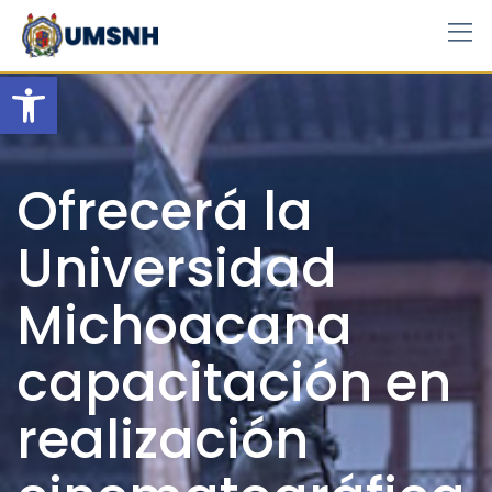
Skip
to
content
Open toolbar
Ofrecerá la
Universidad
Michoacana
capacitación en
realización