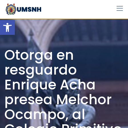
Skip
to
content
Open toolbar
Otorga en
resguardo
Enrique Acha
presea Melchor
Ocampo, al