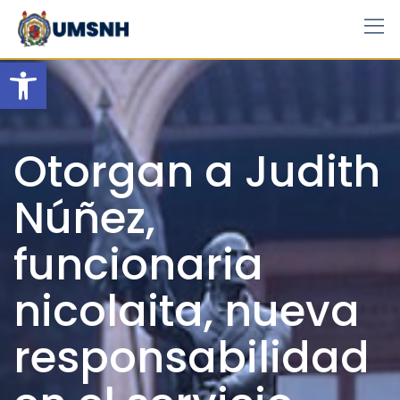
Skip
to
content
Open toolbar
Otorgan a Judith
Núñez,
funcionaria
nicolaita, nueva
responsabilidad