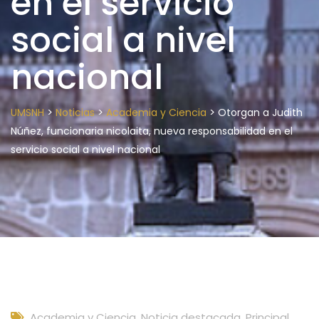
en el servicio
social a nivel
nacional
>
>
>
UMSNH
Noticias
Academia y Ciencia
Otorgan a Judith
Núñez, funcionaria nicolaita, nueva responsabilidad en el
servicio social a nivel nacional
Academia y Ciencia
,
Noticia destacada
,
Principal