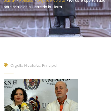
>
>
>
UMSNH
Noticias
Orgullo Nicolaita
PAI abre oportunidad
para estudiar la Carta de la Tierra
Orgullo Nicolaita
,
Principal