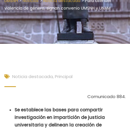
>
>
>
UMSNH
Noticias
Noticia destacada
Para atender
violencia de género, signan convenio UMSNH y UNAM
Noticia destacada
,
Principal
Comunicado 884.
Se establece las bases para compartir
investigación en impartición de justicia
universitaria y delinean la creación de