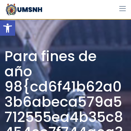
Skip
to
content
Open toolbar
Para fines de
año
98{cd6f41b62a0
3b6abeca579a5
712555ea4b35c8