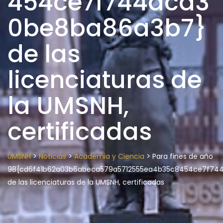
454ce7f744aca3
0be8ba86a3b7}
de las
licenciaturas de
la UMSNH,
certificadas
>
>
>
UMSNH
Noticias
Academia y Ciencia
Para fines de año
98{cd6f41b62a03b6abeca579a5712555ea4b35c8454ce7f74
de las licenciaturas de la UMSNH, certificadas