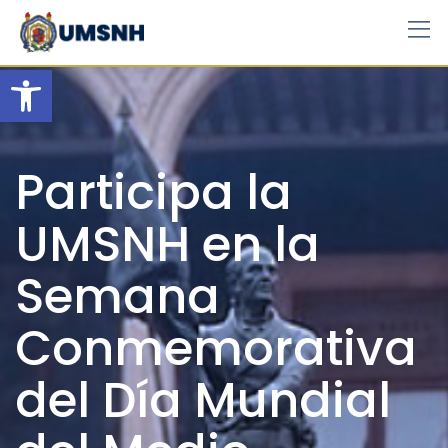
Skip
to
content
Open toolbar
Participa la
UMSNH en la
Semana
Conmemorativa
del Día Mundial