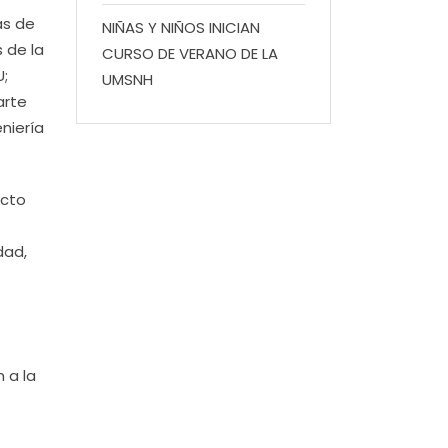
as de
NIÑAS Y NIÑOS INICIAN
 de la
CURSO DE VERANO DE LA
U;
UMSNH
arte
niería
ecto
dad,
 a la