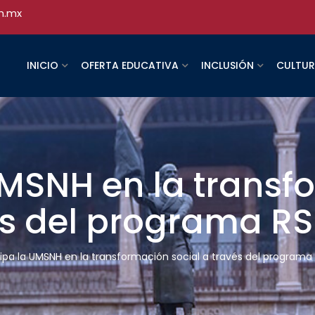
h.mx
INICIO
OFERTA EDUCATIVA
INCLUSIÓN
CULTU
UMSNH en la trans
és del programa R
cipa la UMSNH en la transformación social a través del programa