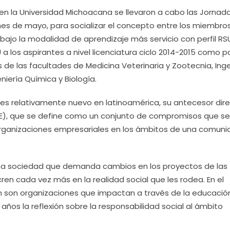
en la Universidad Michoacana se llevaron a cabo las Jornad
 mes de mayo, para socializar el concepto entre los miembros
bajo la modalidad de aprendizaje más servicio con perfil RS
 a los aspirantes a nivel licenciatura ciclo 2014-2015 como p
s de las facultades de Medicina Veterinaria y Zootecnia, Inge
geniería Química y Biología.
es relativamente nuevo en latinoamérica, su antecesor dir
RSE), que se define como un conjunto de compromisos que se
 organizaciones empresariales en los ámbitos de una comuni
una sociedad que demanda cambios en los proyectos de las
n cada vez más en la realidad social que les rodea. En el
 son organizaciones que impactan a través de la educación
 años la reflexión sobre la responsabilidad social al ámbito