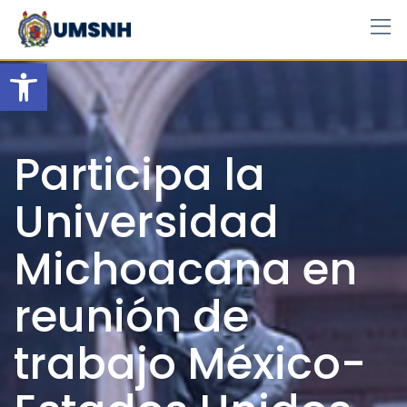
Skip
to
content
Open toolbar
Participa la
Universidad
Michoacana en
reunión de
trabajo México-