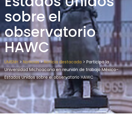
Estados Unidos
sobre el
observatorio
HAWC
>
>
>
UMSNH
Noticias
Noticia destacada
Participa la
Universidad Michoacana en reunión de trabajo México-
Estados Unidos sobre el observatorio HAWC