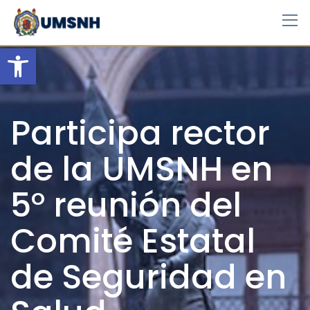
Skip
to
content
Open toolbar
Participa rector
de la UMSNH en
5° reunión del
Comité Estatal
de Seguridad en