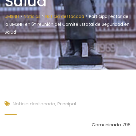
Salud
>
>
>
UMSNH
Noticias
Noticia destacada
Participa rector de
la UMSNH en 5° reunión del Comité Estatal de Seguridad en
Salud
Noticia destacada
,
Principal
Comunicado 798.