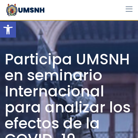
Skip
to
content
Open toolbar
Participa UMSNH
en seminario
Internacional
para analizar los
efectos de la