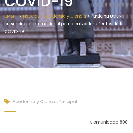
COVID-19
>
>
>
UMSNH
Noticias
Academia y Ciencia
Participa UMSNH
en seminario Internacional para analizar los efectos de la
COVID-19
Academia y Ciencia
,
Principal
Comunicado 808.