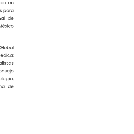
ica en
es para
nal de
 México
Global
édica;
listas
onsejo
logía;
ana de