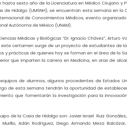
o hasta sexto año de la Licenciatura en Médico Cirujano y P
lás de Hidalgo (UMSNH), se encuentran esta semana en la 
nternacional de Conocimientos Médicos, evento organizado 
cional Autónoma de México (UNAM).
iencias Médicas y Biológicas “Dr. Ignacio Chávez”, Arturo V
 que este certamen surge de un proyecto de estudiantes de l
os y prácticas de quienes hoy se forman en el área de la S
erior que imparten la carrera en Medicina, en aras de alca
31 equipos de alumnos, algunos procedentes de Estados Un
largo de esta semana tendrán la oportunidad de establecer
iento que fomentarán la investigación para la innovación
ipo de la Casa de Hidalgo son: Javier Israel Ruiz González,
a Murillo, Adán Rodríguez, Diego Armando Meza Balcázar,