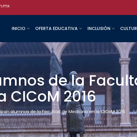
h.mx
INICIO
OFERTA EDUCATIVA
INCLUSIÓN
CULTU
umnos de la Facul
la CICoM 2016
cipan alumnos de la Facultad de Medicina en la CICoM 2016