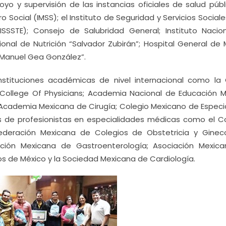
yo y supervisión de las instancias oficiales de salud públ
 Social (IMSS); el Instituto de Seguridad y Servicios Social
(ISSSTE); Consejo de Salubridad General; Instituto Nacio
ional de Nutrición “Salvador Zubirán”; Hospital General de
. Manuel Gea González”.
stituciones académicas de nivel internacional como la 
 College Of Physicians; Academia Nacional de Educación M
Academia Mexicana de Cirugía; Colegio Mexicano de Especia
s de profesionistas en especialidades médicas como el C
ederación Mexicana de Colegios de Obstetricia y Gineco
ación Mexicana de Gastroenterología; Asociación Mexic
os de México y la Sociedad Mexicana de Cardiología.