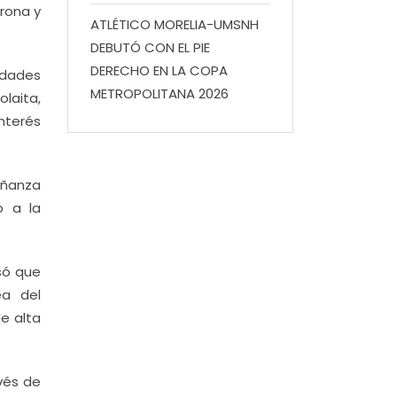
rona y
ATLÉTICO MORELIA-UMSNH
DEBUTÓ CON EL PIE
DERECHO EN LA COPA
idades
METROPOLITANA 2026
olaita,
nterés
eñanza
o a la
só que
ea del
de alta
vés de