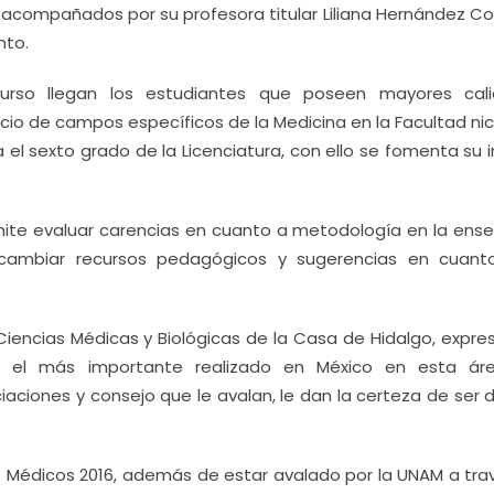
 acompañados por su profesora titular Liliana Hernández Co
nto.
urso llegan los estudiantes que poseen mayores cal
cio de campos específicos de la Medicina en la Facultad nic
l sexto grado de la Licenciatura, con ello se fomenta su i
ite evaluar carencias en cuanto a metodología en la ens
tercambiar recursos pedagógicos y sugerencias en cuant
Ciencias Médicas y Biológicas de la Casa de Hidalgo, expre
s el más importante realizado en México en esta ár
iaciones y consejo que le avalan, le dan la certeza de ser 
s Médicos 2016, además de estar avalado por la UNAM a tra