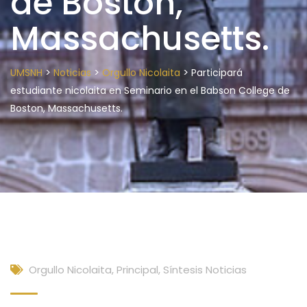
de Boston,
Massachusetts.
>
>
>
UMSNH
Noticias
Orgullo Nicolaita
Participará
estudiante nicolaita en Seminario en el Babson College de
Boston, Massachusetts.
Orgullo Nicolaita
,
Principal
,
Síntesis Noticias