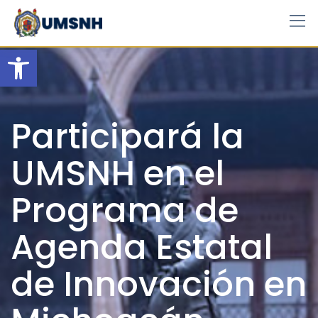
Skip
to
content
Open toolbar
Participará la
UMSNH en el
Programa de
Agenda Estatal
de Innovación en