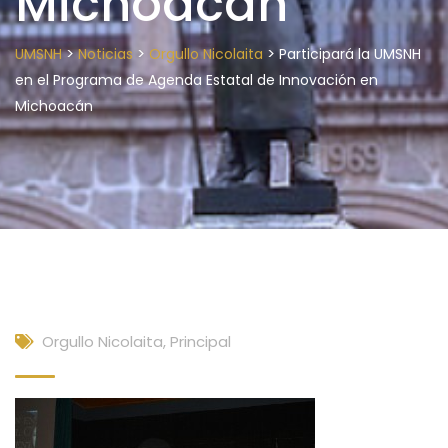
Michoacán
>
>
>
UMSNH
Noticias
Orgullo Nicolaita
Participará la UMSNH
en el Programa de Agenda Estatal de Innovación en
Michoacán
Orgullo Nicolaita
,
Principal