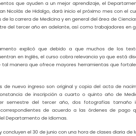
mentos que ayuden a un mejor aprendizaje, el Departame
n Nicolás de Hidalgo, dará inicio el próximo mes con el cu
s de la carrera de Medicina y en general del área de Ciencia
tre del tercer año en adelante, así como trabajadores en g
rtamento explicó que debido a que muchos de los tex
uentran en Inglés, el curso cobra relevancia ya que está d
e tal manera que ofrece mayores herramientas que fortale
s de nuevo ingreso son original y copia del acta de nacim
onstancia de inscripción a cuarto o quinto año de Medi
r semestre del tercer año, dos fotografías tamaño in
s correspondientes de acuerdo a las órdenes de pago 
 del Departamento de Idiomas.
 y concluyen el 30 de junio con una hora de clases diaria de 