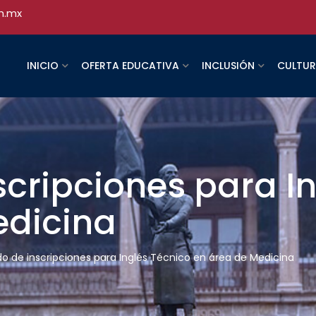
h.mx
INICIO
OFERTA EDUCATIVA
INCLUSIÓN
CULTU
scripciones para I
edicina
do de inscripciones para Inglés Técnico en área de Medicina