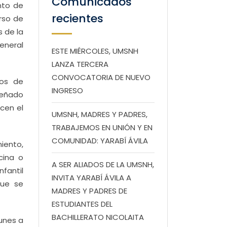
Comunicados
nto de
recientes
rso de
s de la
eneral
ESTE MIÉRCOLES, UMSNH
LANZA TERCERA
CONVOCATORIA DE NUEVO
tos de
INGRESO
iseñado
cen el
UMSNH, MADRES Y PADRES,
TRABAJEMOS EN UNIÓN Y EN
COMUNIDAD: YARABÍ ÁVILA
iento,
cina o
A SER ALIADOS DE LA UMSNH,
fantil
INVITA YARABÍ ÁVILA A
que se
MADRES Y PADRES DE
ESTUDIANTES DEL
BACHILLERATO NICOLAITA
lunes a