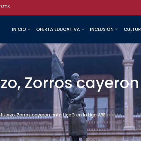
h.mx
INICIO
OFERTA EDUCATIVA
INCLUSIÓN
CULTU
rzo, Zorros cayero
E
sfuerzo, Zorros cayeron ante UdeG en la Liga ABE