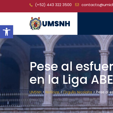
Skip
(+52) 443 322 3500
contacto@umic
to
content
Open toolbar
Pese al esfue
en la Liga AB
>
>
>
UMSNH
Noticias
Orgullo Nicolaita
Pese al e