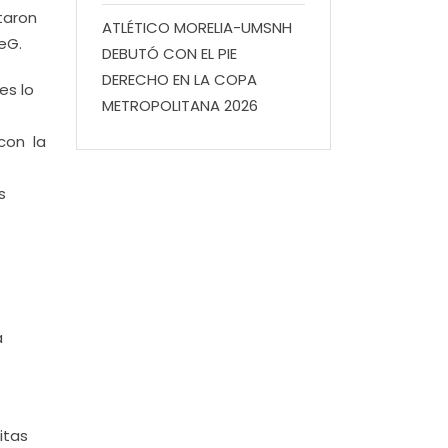
taron
ATLÉTICO MORELIA-UMSNH
deG.
DEBUTÓ CON EL PIE
DERECHO EN LA COPA
es lo
METROPOLITANA 2026
con la
s
a
itas