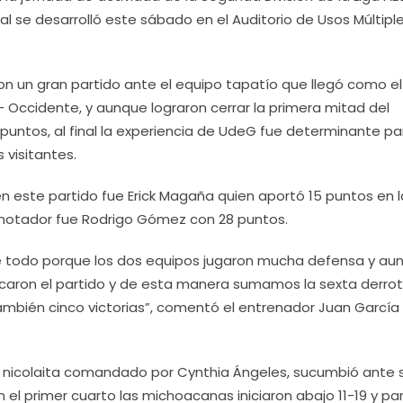
ual se desarrolló este sábado en el Auditorio de Usos Múltipl
eron un gran partido ante el equipo tapatío que llegó como el
- Occidente, y aunque lograron cerrar la primera mitad del
ntos, al final la experiencia de UdeG fue determinante pa
s visitantes.
en este partido fue Erick Magaña quien aportó 15 puntos en l
notador fue Rodrigo Gómez con 28 puntos.
re todo porque los dos equipos jugaron mucha defensa y au
acaron el partido y de esta manera sumamos la sexta derro
bién cinco victorias”, comentó el entrenador Juan García
ipo nicolaita comandado por Cynthia Ángeles, sucumbió ante 
el primer cuarto las michoacanas iniciaron abajo 11-19 y par