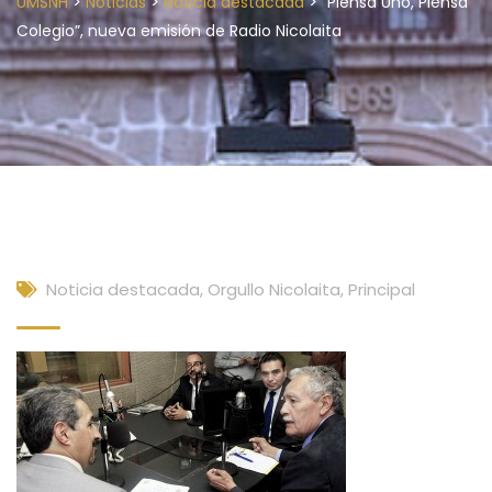
>
>
>
UMSNH
Noticias
Noticia destacada
“Piensa Uno, Piensa
Colegio”, nueva emisión de Radio Nicolaita
Noticia destacada
,
Orgullo Nicolaita
,
Principal