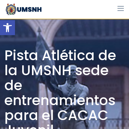
Skip
to
content
Open toolbar
Pista Atlética de
la UMSNH sede
de
entrenamientos
para el CACAC