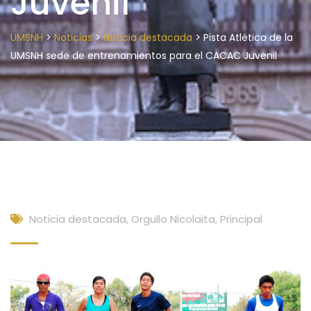
Juvenil
>
>
>
UMSNH
Noticias
Noticia destacada
Pista Atlética de la
UMSNH sede de entrenamientos para el CACAC Juvenil
Noticia destacada
,
Orgullo Nicolaita
,
Principal