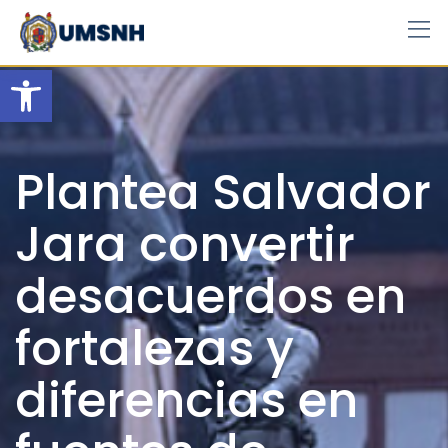
Skip
to
content
Open toolbar
Plantea Salvador
Jara convertir
desacuerdos en
fortalezas y
diferencias en