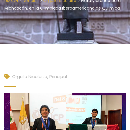
>
>
>
UMSNH
Noticias
Orgullo Nicolaita
Plata y bronce para
Michoacán, en la Olimpiada Iberoamericana de Química
Orgullo Nicolaita
,
Principal