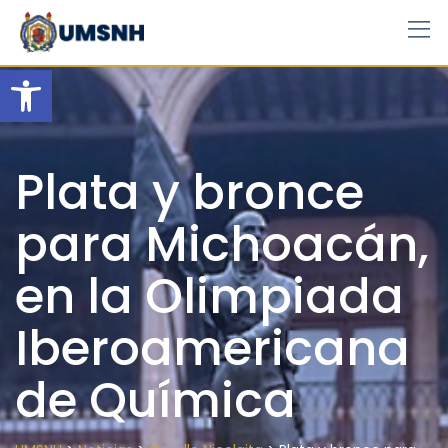
Skip
to
content
Open toolbar
Plata y bronce
para Michoacán,
en la Olimpiada
Iberoamericana
de Química