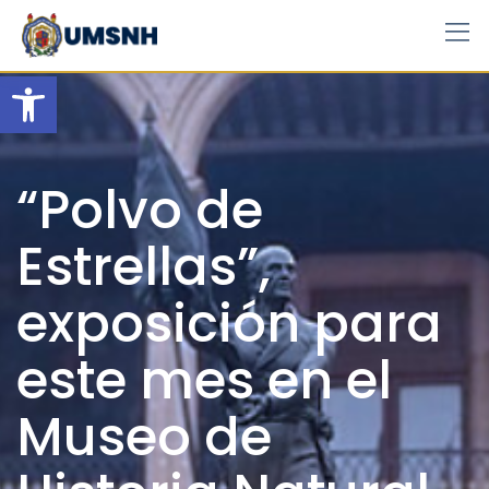
Skip
to
content
Open toolbar
“Polvo de
Estrellas”,
exposición para
este mes en el
Museo de