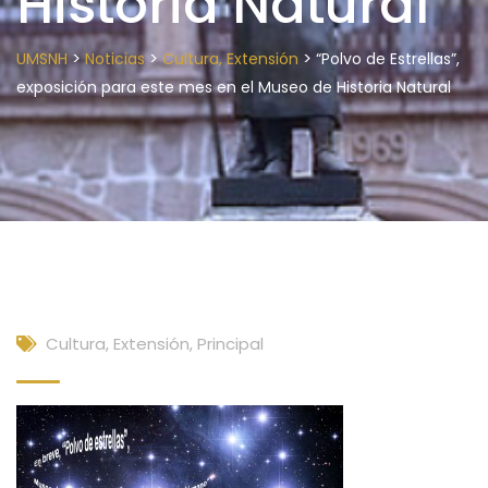
Historia Natural
>
>
>
UMSNH
Noticias
Cultura, Extensión
“Polvo de Estrellas”,
exposición para este mes en el Museo de Historia Natural
Cultura, Extensión
,
Principal