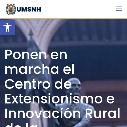
Skip
to
content
Open toolbar
Ponen en
marcha el
Centro de
Extensionismo e
Innovación Rural