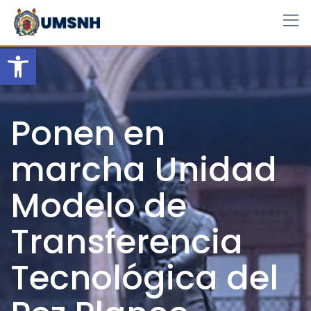
Skip
to
content
Open toolbar
Ponen en
marcha Unidad
Modelo de
Transferencia
Tecnológica del