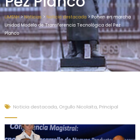
Pez Planco
>
>
>
UMSNH
Noticias
Noticia destacada
Ponen en marcha
Unidad Modelo de Transferencia Tecnológica del Pez
Planco
Noticia destacada
,
Orgullo Nicolaita
,
Principal