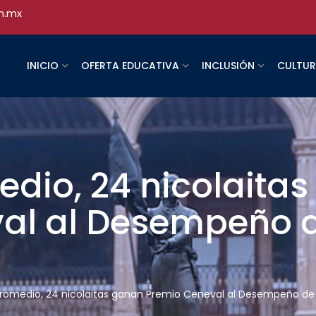
h.mx
INICIO
OFERTA EDUCATIVA
INCLUSIÓN
CULTU
edio, 24 nicolaita
al al Desempeño d
promedio, 24 nicolaitas ganan Premio Ceneval al Desempeño de