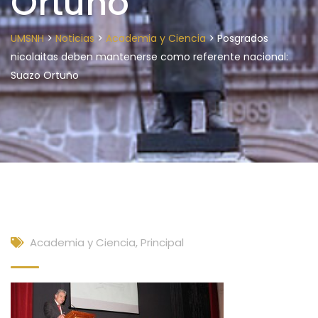
Ortuño
>
>
>
UMSNH
Noticias
Academia y Ciencia
Posgrados
nicolaitas deben mantenerse como referente nacional:
Suazo Ortuño
Academia y Ciencia
,
Principal