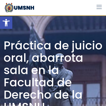
Skip
to
content
Open toolbar
Práctica de juicio
oral, abarrota
sala en la
Facultad de
Derecho de la