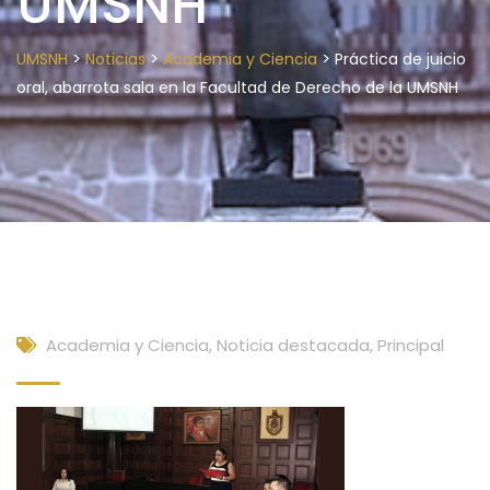
UMSNH
>
>
>
UMSNH
Noticias
Academia y Ciencia
Práctica de juicio
oral, abarrota sala en la Facultad de Derecho de la UMSNH
Academia y Ciencia
,
Noticia destacada
,
Principal