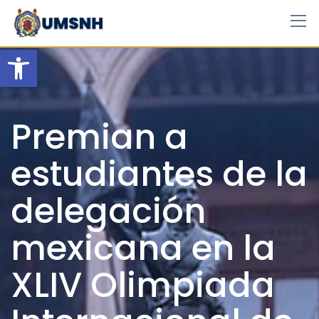
Skip
to
content
Open toolbar
Premian a
estudiantes de la
delegación
mexicana en la
XLIV Olimpiada