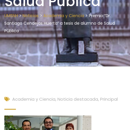
Salud Pública
>
>
>
UMSNH
Noticias
Academia y Ciencia
Premio “Dr.
Santiago Cendejas Huerta” a tesis de alumno de Salud
Pública
Academia y Ciencia
,
Noticia destacada
,
Principal