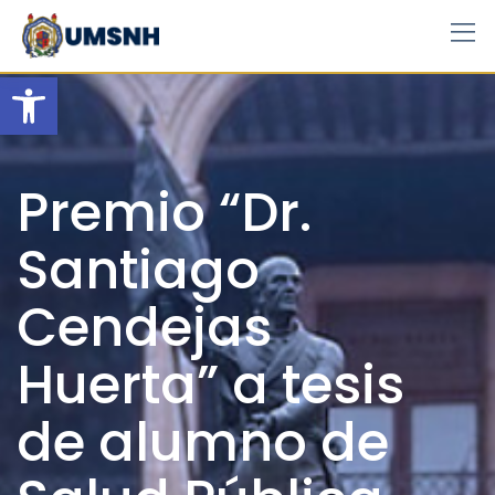
Skip
to
content
Open toolbar
Premio “Dr.
Santiago
Cendejas
Huerta” a tesis
de alumno de