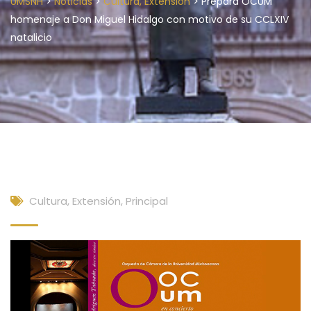
>
>
>
UMSNH
Noticias
Cultura, Extensión
Prepara OCUM
homenaje a Don Miguel Hidalgo con motivo de su CCLXIV
natalicio
Cultura, Extensión
,
Principal