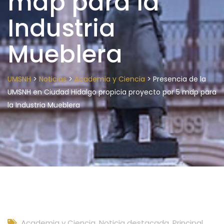
mdp para la
Industria
Mueblera
>
>
>
UMSNH
Noticias
Academia y Ciencia
Presencia de la
UMSNH en Ciudad Hidalgo propicia proyecto por 5 mdp para
la Industria Mueblera
Academia y Ciencia
,
Noticia destacada
,
Principal