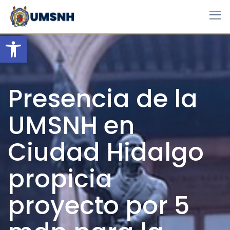
Skip
to
content
Open toolbar
Presencia de la
UMSNH en
Ciudad Hidalgo
propicia
proyecto por 5