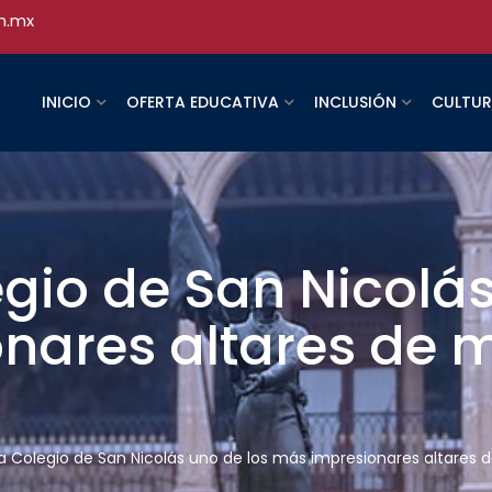
h.mx
INICIO
OFERTA EDUCATIVA
INCLUSIÓN
CULTU
gio de San Nicolás
nares altares de 
a Colegio de San Nicolás uno de los más impresionares altares 