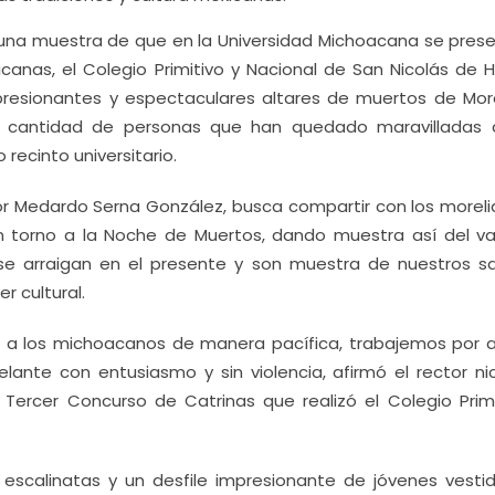
 una muestra de que en la Universidad Michoacana se prese
anas, el Colegio Primitivo y Nacional de San Nicolás de H
resionantes y espectaculares altares de muertos de Morel
te cantidad de personas que han quedado maravilladas 
recinto universitario.
or Medardo Serna González, busca compartir con los moreli
en torno a la Noche de Muertos, dando muestra así del va
 se arraigan en el presente y son muestra de nuestros s
r cultural.
ne a los michoacanos de manera pacífica, trabajemos por 
ante con entusiasmo y sin violencia, afirmó el rector nic
Tercer Concurso de Catrinas que realizó el Colegio Primi
 escalinatas y un desfile impresionante de jóvenes vesti