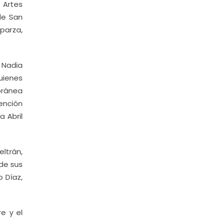
 Artes
de San
sparza,
 Nadia
quienes
oránea
vención
a Abril
ltrán,
 de sus
o Díaz,
e y el