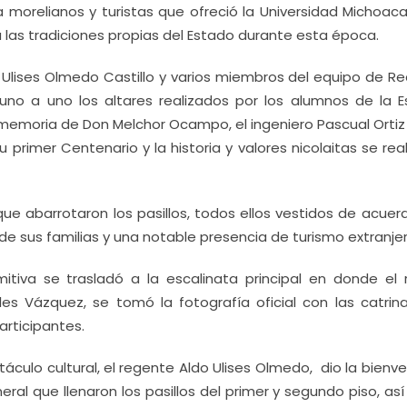
ra morelianos y turistas que ofreció la Universidad Michoa
las tradiciones propias del Estado durante esta época.
lises Olmedo Castillo y varios miembros del equipo de Rec
n uno a uno los altares realizados por los alumnos de la E
 memoria de Don Melchor Ocampo, el ingeniero Pascual Ortiz
 primer Centenario y la historia y valores nicolaitas se rea
ue abarrotaron los pasillos, todos ellos vestidos de acuerd
de sus familias y una notable presencia de turismo extranjer
mitiva se trasladó a la escalinata principal en donde el r
 Vázquez, se tomó la fotografía oficial con las catrin
articipantes.
áculo cultural, el regente Aldo Ulises Olmedo, dio la bienv
eral que llenaron los pasillos del primer y segundo piso, a