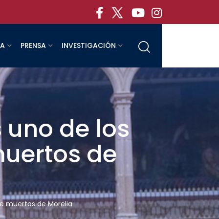
RA
PRENSA
INVESTIGACIÓN
 uno de los
muertos de
de muertos de Morelia