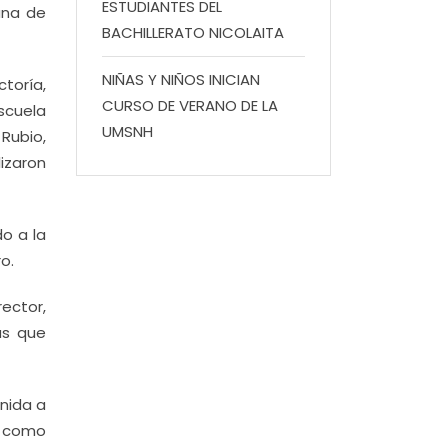
ESTUDIANTES DEL
cana de
BACHILLERATO NICOLAITA
NIÑAS Y NIÑOS INICIAN
toría,
CURSO DE VERANO DE LA
scuela
UMSNH
 Rubio,
lizaron
o a la
o.
ector,
as que
enida a
sí como