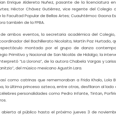
ian Enrique Aldereta Nuñez, pasante de la licenciatura en
Artes; Héctor Chávez Gutiérrez, vice regente del Colegio 
r de la Facultad Popular de Bellas Artes; Cuauhtémoc Gaona E
ora también de la FPBA.
 de ambos eventos, la secretaria académica del Colegio,
oordinador del Bachillerato Nicolaita, Martín Paz Hurtado, 
 espectáculo montado por el grupo de danza contemp
io Primitivo y Nacional de San Nicolás de Hidalgo; la inter
terpretó “La Llorona”, de la autora Chabela Vargas y Lariss
Janitzio”, del músico mexicano Agustín Lara.
 así como catrinas que rememoraban a Frida Khalo, Lola Be
na, la última princesa azteca, entre otras, desfilaron al lado
célebres personalidades como Pedro Infante, Tintan, Porfiri
ros.
 abierta al público hasta el próximo jueves 3 de noviembr