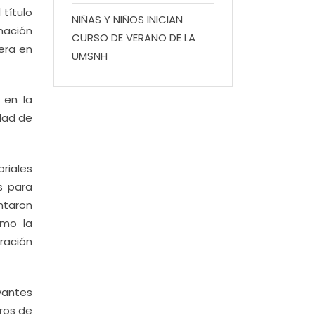
 título
NIÑAS Y NIÑOS INICIAN
rmación
CURSO DE VERANO DE LA
era en
UMSNH
 en la
idad de
riales
s para
ntaron
omo la
eración
vantes
bros de