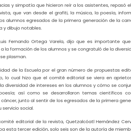
ias y simpatía que hicieron reír a los asistentes, repasó el
ista, que van desde el grafiti, la música, la poesía, info
e los alumnos egresados de la primera generación de la carr
a y dibujo notables.
, Luis Fernando Ortega Varela, dijo que es importante que
en a la formación de los alumnos y se congratuló de la divers
se plasman.
idad de la Escuela por el gran número de propuestas edito
 lo cual hizo que el comité editorial se viera en aprieto
ó la diversidad de intereses en los alumnos y cómo se conju
 poesía; así como se desarrollaron temas científicos c
 cáncer, junto al sentir de los egresados de la primera gen
servicio social.
comité editorial de la revista, Quetzalcóatl Hernández Cer
ba esta tercer edición, solo seis son de la autoría de miem