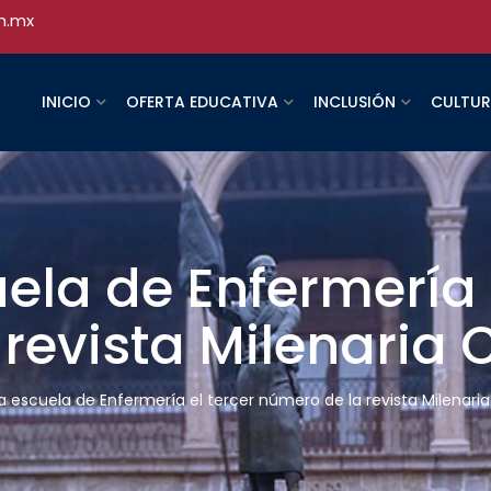
h.mx
INICIO
OFERTA EDUCATIVA
INCLUSIÓN
CULTU
ela de Enfermería 
revista Milenaria C
a escuela de Enfermería el tercer número de la revista Milenaria