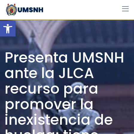
Skip
to
content
Open toolbar
Presenta UMSNH
ante la JLCA
recurso para
promover la
inexistencia de