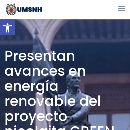
Skip
to
content
Open toolbar
Presentan
avances en
energía
renovable del
proyecto