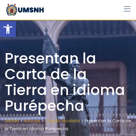
Skip
to
content
Open toolbar
Presentan la
Carta de la
Tierra en idioma
Purépecha
>
>
>
UMSNH
Noticias
Orgullo Nicolaita
Presentan la Carta de
la Tierra en idioma Purépecha