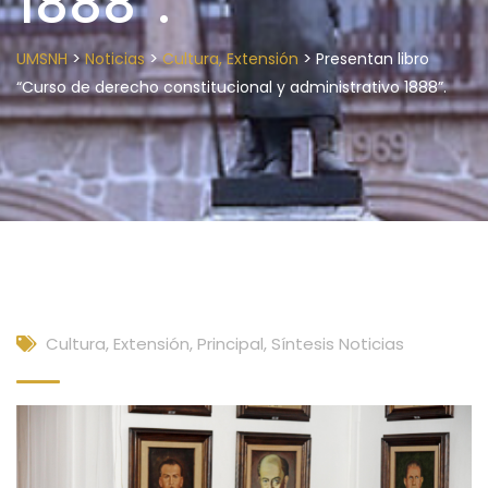
1888”.
>
>
>
UMSNH
Noticias
Cultura, Extensión
Presentan libro
“Curso de derecho constitucional y administrativo 1888”.
Cultura, Extensión
,
Principal
,
Síntesis Noticias