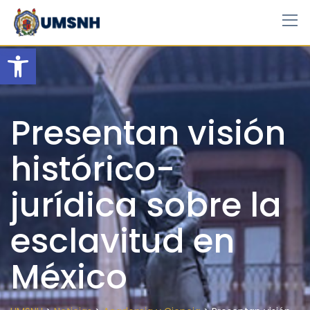
Skip
to
content
Open toolbar
Presentan visión
histórico-
jurídica sobre la
esclavitud en
México