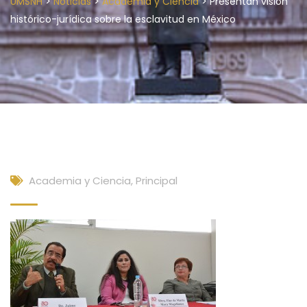
>
>
>
UMSNH
Noticias
Academia y Ciencia
Presentan visión
histórico-jurídica sobre la esclavitud en México
Academia y Ciencia
,
Principal