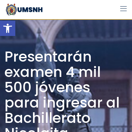
Skip
to
content
Open toolbar
Presentarán
examen 4 mil
500 jóvenes
para ingresar al
Bachillerato