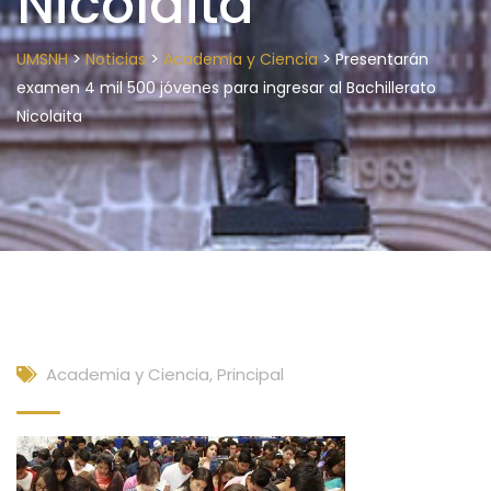
Nicolaita
>
>
>
UMSNH
Noticias
Academia y Ciencia
Presentarán
examen 4 mil 500 jóvenes para ingresar al Bachillerato
Nicolaita
Academia y Ciencia
,
Principal