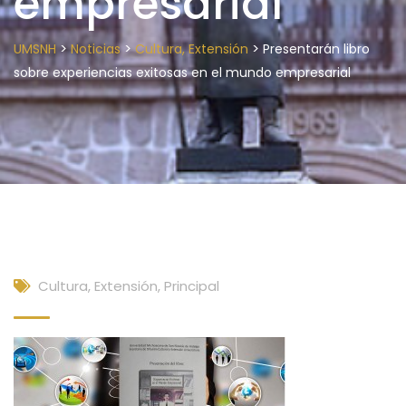
empresarial
>
>
>
UMSNH
Noticias
Cultura, Extensión
Presentarán libro
sobre experiencias exitosas en el mundo empresarial
Cultura, Extensión
,
Principal