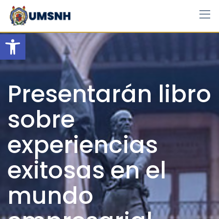
Skip
to
content
Open toolbar
Presentarán libro
sobre
experiencias
exitosas en el
mundo