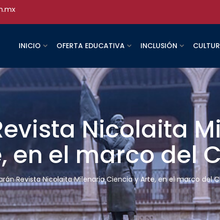
h.mx
INICIO
OFERTA EDUCATIVA
INCLUSIÓN
CULTU
evista Nicolaita M
e, en el marco del 
rán Revista Nicolaita Milenaria Ciencia y Arte, en el marco del 