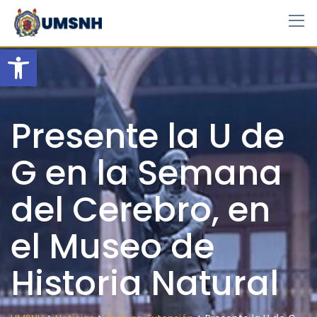
Skip
to
content
Open toolbar
Presente la U de
G en la Semana
del Cerebro, en
el Museo de
Historia Natural