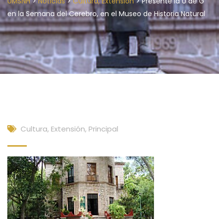
>
>
>
UMSNH
Noticias
Cultura, Extensión
Presente la U de G
en la Semana del Cerebro, en el Museo de Historia Natural
Cultura, Extensión
,
Principal